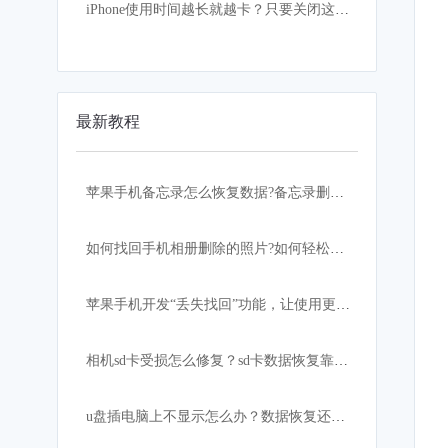
iPhone使用时间越长就越卡？只要关闭这设置，手机立马如获重生
最新教程
苹果手机备忘录怎么恢复数据?备忘录删除怎么恢复？
如何找回手机相册删除的照片?如何轻松快速恢复？
苹果手机开发“丢失找回”功能，让使用更加安心！
相机sd卡受损怎么修复？sd卡数据恢复靠这招
u盘插电脑上不显示怎么办？数据恢复还有希望吗