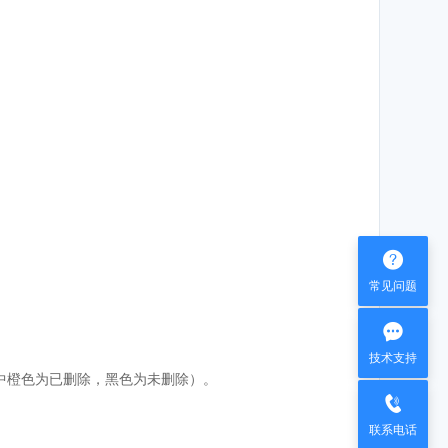

常见问题

技术支持
中橙色为已删除，黑色为未删除）。

联系电话