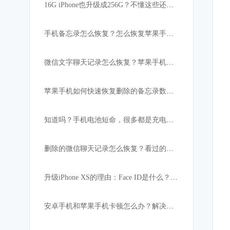
16G iPhone也升级成256G？不懂这些还真的不行！
手机备忘录怎么恢复？怎么恢复苹果手机突然消失的备忘录内容
微信文字聊天记录怎么恢复？苹果手机微信数据恢复教程
苹果手机如何快速恢复删除的备忘录数据:iPhone必备
知道吗？手机电池短命，很多都是充电宝惹的祸！
删除的微信聊天记录怎么恢复？看过的都找回了
升级iPhone XS的理由：Face ID是什么？解锁速度比上代快
安卓手机和苹果手机卡顿怎么办？解决手机卡顿小妙招