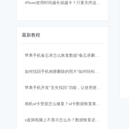
iPhone使用时间越长就越卡？只要关闭这设置，手机立马如获重生
最新教程
苹果手机备忘录怎么恢复数据?备忘录删除怎么恢复？
如何找回手机相册删除的照片?如何轻松快速恢复？
苹果手机开发“丢失找回”功能，让使用更加安心！
相机sd卡受损怎么修复？sd卡数据恢复靠这招
u盘插电脑上不显示怎么办？数据恢复还有希望吗