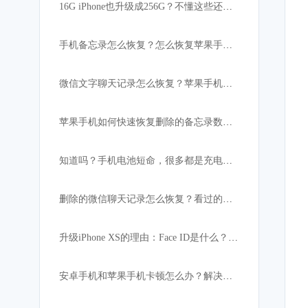
16G iPhone也升级成256G？不懂这些还真的不行！
手机备忘录怎么恢复？怎么恢复苹果手机突然消失的备忘录内容
微信文字聊天记录怎么恢复？苹果手机微信数据恢复教程
苹果手机如何快速恢复删除的备忘录数据:iPhone必备
知道吗？手机电池短命，很多都是充电宝惹的祸！
删除的微信聊天记录怎么恢复？看过的都找回了
升级iPhone XS的理由：Face ID是什么？解锁速度比上代快
安卓手机和苹果手机卡顿怎么办？解决手机卡顿小妙招