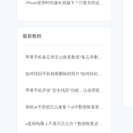
iPhone使用时间越长就越卡？只要关闭这设置，手机立马如获重生
最新教程
苹果手机备忘录怎么恢复数据?备忘录删除怎么恢复？
如何找回手机相册删除的照片?如何轻松快速恢复？
苹果手机开发“丢失找回”功能，让使用更加安心！
相机sd卡受损怎么修复？sd卡数据恢复靠这招
u盘插电脑上不显示怎么办？数据恢复还有希望吗