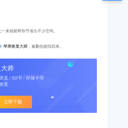
如此一来就能帮你节省出不少空间。
件
-
苹果恢复大师
，被删也能找回来。
复大师
动硬盘 / SD卡 / 存储卡等
恢复
立即下载