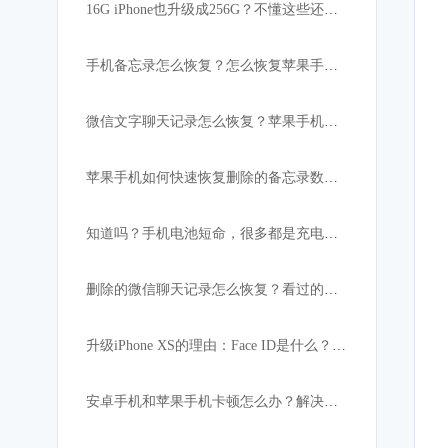
16G iPhone也升级成256G？不懂这些还真的不行！
手机备忘录怎么恢复？怎么恢复苹果手机突然消失的备忘录内容
微信文字聊天记录怎么恢复？苹果手机微信数据恢复教程
苹果手机如何快速恢复删除的备忘录数据:iPhone必备
知道吗？手机电池短命，很多都是充电宝惹的祸！
删除的微信聊天记录怎么恢复？看过的都找回了
升级iPhone XS的理由：Face ID是什么？解锁速度比上代快
安卓手机和苹果手机卡顿怎么办？解决手机卡顿小妙招