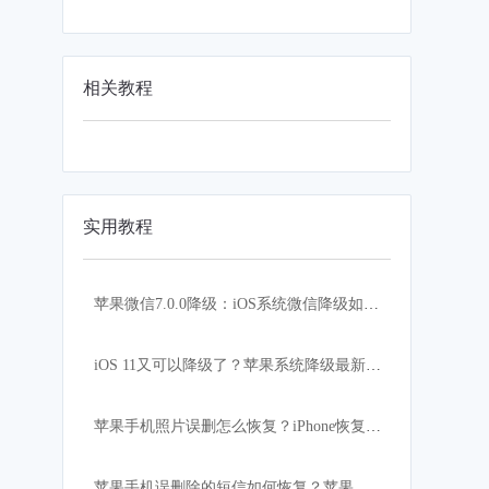
相关教程
实用教程
苹果微信7.0.0降级：iOS系统微信降级如何恢复原来微信聊天记录
iOS 11又可以降级了？苹果系统降级最新消息
苹果手机照片误删怎么恢复？iPhone恢复误删【最近删除】照片
苹果手机误删除的短信如何恢复？苹果恢复大师大揭秘