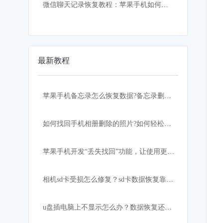
微信聊天记录恢复教程：苹果手机如何找回误删的微信聊天记录
最新教程
苹果手机备忘录怎么恢复数据?备忘录删除怎么恢复？
如何找回手机相册删除的照片?如何轻松快速恢复？
苹果手机开发“丢失找回”功能，让使用更加安心！
相机sd卡受损怎么修复？sd卡数据恢复靠这招
u盘插电脑上不显示怎么办？数据恢复还有希望吗