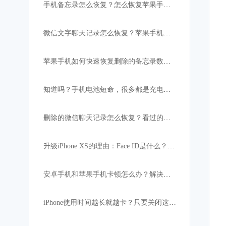
手机备忘录怎么恢复？怎么恢复苹果手机突然消失的备忘录内容
微信文字聊天记录怎么恢复？苹果手机微信数据恢复教程
苹果手机如何快速恢复删除的备忘录数据:iPhone必备
知道吗？手机电池短命，很多都是充电宝惹的祸！
删除的微信聊天记录怎么恢复？看过的都找回了
升级iPhone XS的理由：Face ID是什么？解锁速度比上代快
安卓手机和苹果手机卡顿怎么办？解决手机卡顿小妙招
iPhone使用时间越长就越卡？只要关闭这设置，手机立马如获重生