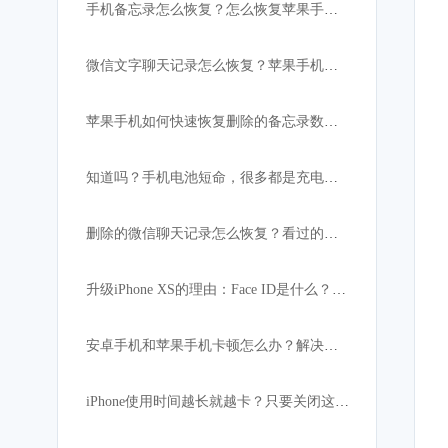
手机备忘录怎么恢复？怎么恢复苹果手机突然消失的备忘录内容
微信文字聊天记录怎么恢复？苹果手机微信数据恢复教程
苹果手机如何快速恢复删除的备忘录数据:iPhone必备
知道吗？手机电池短命，很多都是充电宝惹的祸！
删除的微信聊天记录怎么恢复？看过的都找回了
升级iPhone XS的理由：Face ID是什么？解锁速度比上代快
安卓手机和苹果手机卡顿怎么办？解决手机卡顿小妙招
iPhone使用时间越长就越卡？只要关闭这设置，手机立马如获重生