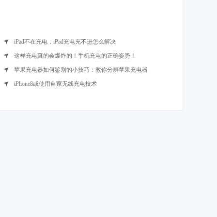
iPad不在充电，iPad充电充不进怎么解决
这样充电真的会爆炸的！手机充电的正确姿势！
苹果充电器如何鉴别的小技巧：教你分辨苹果充电器
iPhone8或使用自家无线充电技术