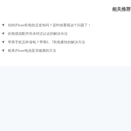
相关推荐
你的iPhone耗电快且发热吗？是时候重视这个问题了！
此电缆或配件尚未经过认证的解决办法
苹果手机怎样省电？苹果6、7耗电量快的解决方法
检查iPhone电池是否健康的方法