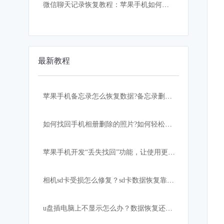
微信聊天记录恢复教程：苹果手机如何找回误删的微信聊天记录
最新教程
苹果手机备忘录怎么恢复数据?备忘录删除怎么恢复？
如何找回手机相册删除的照片?如何轻松快速恢复？
苹果手机开发“丢失找回”功能，让使用更加安心！
相机sd卡受损怎么修复？sd卡数据恢复靠这招
u盘插电脑上不显示怎么办？数据恢复还有希望吗