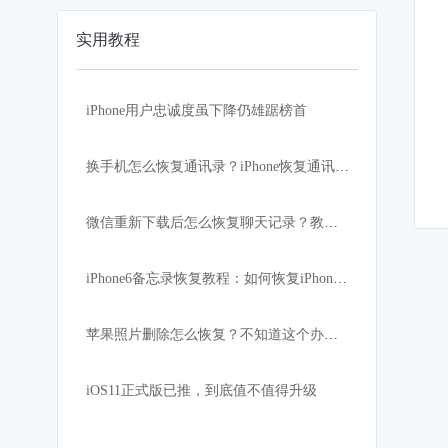
实用教程
iPhone用户忠诚度虽下降仍雄踞榜首
换手机怎么恢复通讯录？iPhone恢复通讯录方法
微信重新下载后怎么恢复聊天记录？教你简单实用的方法
iPhone6备忘录恢复教程：如何恢复iPhone删除的备忘录
苹果照片删除怎么恢复？不知道这个办法你就亏了
iOS11正式版已推，到底值不值得升级