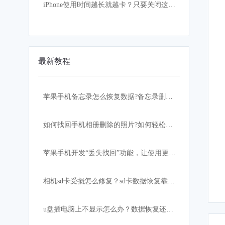
iPhone使用时间越长就越卡？只要关闭这设置，手机立马如获重生
最新教程
苹果手机备忘录怎么恢复数据?备忘录删除怎么恢复？
如何找回手机相册删除的照片?如何轻松快速恢复？
苹果手机开发“丢失找回”功能，让使用更加安心！
相机sd卡受损怎么修复？sd卡数据恢复靠这招
u盘插电脑上不显示怎么办？数据恢复还有希望吗