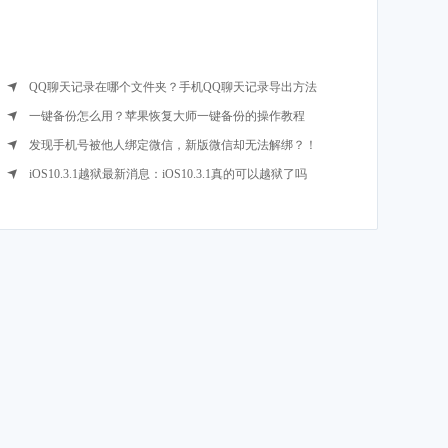
QQ聊天记录在哪个文件夹？手机QQ聊天记录导出方法
一键备份怎么用？苹果恢复大师一键备份的操作教程
发现手机号被他人绑定微信，新版微信却无法解绑？！
iOS10.3.1越狱最新消息：iOS10.3.1真的可以越狱了吗