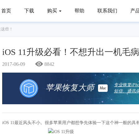
首页
下载
购买
帮助
联系我们
产
道这些！
iOS 11升级必看！不想升出一机
2017-06-09
8842
专业恢复iP
苹果恢复大师
Mac
短信、通讯录
iOS 11最近风头不小。很多苹果用户都想争先体验一下这个神一般的具