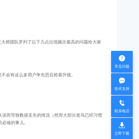
恢复大师团队罗列了以下几点出现频次最高的问题给大家

常见问题
不然不会有这么多用户争先恐后抢着升级。

技术支持

联系电话
失误而导致数据丢失的情况（然而大部分老鸟已经习惯
前必做的事儿。

立即下载