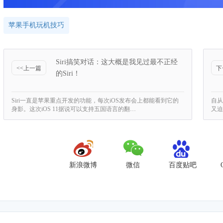
苹果手机玩机技巧
Siri搞笑对话：这大概是我见过最不正经
<<上一篇
下
的Siri！
Siri一直是苹果重点开发的功能，每次iOS发布会上都能看到它的
自从
身影。这次iOS 11据说可以支持五国语言的翻…
又迫
新浪微博
微信
百度贴吧