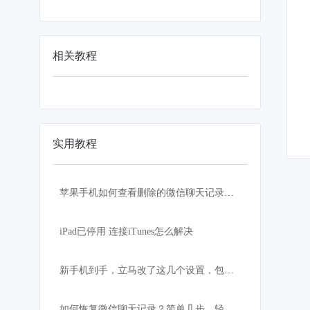
相关教程
实用教程
苹果手机如何查看删除的微信聊天记录？iPhone恢复误删微信记录方法
iPad已停用 连接iTunes怎么解决
新手机到手，立马改了这几个设置，包你流畅省电又省心！
如何恢复微信聊天记录？简单几步，轻松搞定