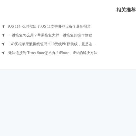
相关推荐
iOS 11什么时候出？iOS 11支持哪些设备？最新报道
一键恢复怎么用？苹果恢复大师一键恢复的操作教程
149买根苹果数据线值吗？10元线PK原装线，竟是这种结果！
无法连接到iTunes Store怎么办？iPhone、iPad的解决方法