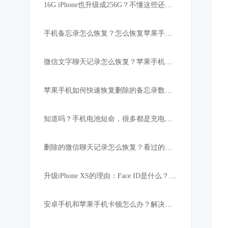
16G iPhone也升级成256G？不懂这些还真的不行！
手机备忘录怎么恢复？怎么恢复苹果手机突然消失的备忘录内容
微信文字聊天记录怎么恢复？苹果手机微信数据恢复教程
苹果手机如何快速恢复删除的备忘录数据:iPhone必备
知道吗？手机电池短命，很多都是充电宝惹的祸！
删除的微信聊天记录怎么恢复？看过的都找回了
升级iPhone XS的理由：Face ID是什么？解锁速度比上代快
安卓手机和苹果手机卡顿怎么办？解决手机卡顿小妙招