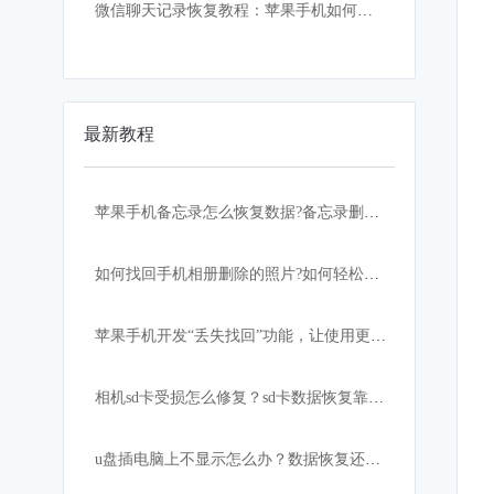
微信聊天记录恢复教程：苹果手机如何找回误删的微信聊天记录
最新教程
苹果手机备忘录怎么恢复数据?备忘录删除怎么恢复？
如何找回手机相册删除的照片?如何轻松快速恢复？
苹果手机开发“丢失找回”功能，让使用更加安心！
相机sd卡受损怎么修复？sd卡数据恢复靠这招
u盘插电脑上不显示怎么办？数据恢复还有希望吗