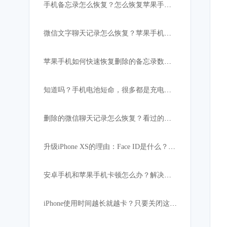
手机备忘录怎么恢复？怎么恢复苹果手机突然消失的备忘录内容
微信文字聊天记录怎么恢复？苹果手机微信数据恢复教程
苹果手机如何快速恢复删除的备忘录数据:iPhone必备
知道吗？手机电池短命，很多都是充电宝惹的祸！
删除的微信聊天记录怎么恢复？看过的都找回了
升级iPhone XS的理由：Face ID是什么？解锁速度比上代快
安卓手机和苹果手机卡顿怎么办？解决手机卡顿小妙招
iPhone使用时间越长就越卡？只要关闭这设置，手机立马如获重生