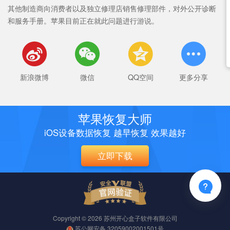
其他制造商向消费者以及独立修理店销售修理部件，对外公开诊断
和服务手册。苹果目前正在就此问题进行游说。




新浪微博
微信
QQ空间
更多分享
苹果恢复大师
iOS设备数据恢复 越早恢复 效果越好
立即下载

Copyright © 2026 苏州开心盒子软件有限公司
苏公网安备
32059002001501号