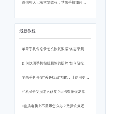
微信聊天记录恢复教程：苹果手机如何找回误删的微信聊天记录
最新教程
苹果手机备忘录怎么恢复数据?备忘录删除怎么恢复？
如何找回手机相册删除的照片?如何轻松快速恢复？
苹果手机开发“丢失找回”功能，让使用更加安心！
相机sd卡受损怎么修复？sd卡数据恢复靠这招
u盘插电脑上不显示怎么办？数据恢复还有希望吗