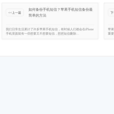
如何备份手机短信？苹果手机短信备份最
<<上一篇
下
简单的方法
我们日常生活累计了许多苹果手机短信，有时候人们都会在iPhone
苹果
手机里面留有一些想要又不想要短信，想把短信删除…
重要