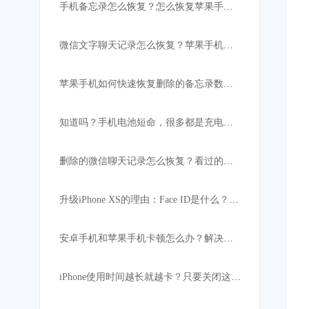
手机备忘录怎么恢复？怎么恢复苹果手机突然消失的备忘录内容
微信文字聊天记录怎么恢复？苹果手机微信数据恢复教程
苹果手机如何快速恢复删除的备忘录数据:iPhone必备
知道吗？手机电池短命，很多都是充电宝惹的祸！
删除的微信聊天记录怎么恢复？看过的都找回了
升级iPhone XS的理由：Face ID是什么？解锁速度比上代快
安卓手机和苹果手机卡顿怎么办？解决手机卡顿小妙招
iPhone使用时间越长就越卡？只要关闭这设置，手机立马如获重生