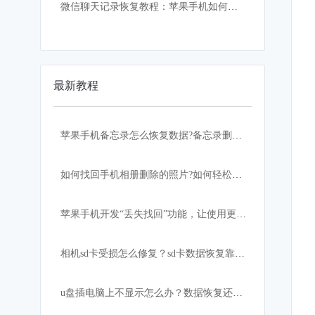
微信聊天记录恢复教程：苹果手机如何找回误删的微信聊天记录
最新教程
苹果手机备忘录怎么恢复数据?备忘录删除怎么恢复？
如何找回手机相册删除的照片?如何轻松快速恢复？
苹果手机开发“丢失找回”功能，让使用更加安心！
相机sd卡受损怎么修复？sd卡数据恢复靠这招
u盘插电脑上不显示怎么办？数据恢复还有希望吗