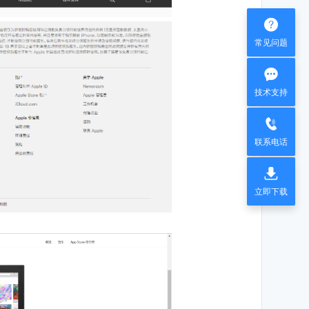

常见问题

技术支持

联系电话

立即下载