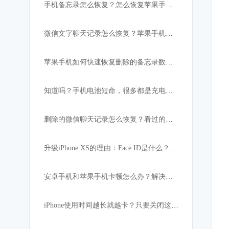
手机备忘录怎么恢复？怎么恢复苹果手机突然消失的备忘录内容
微信文字聊天记录怎么恢复？苹果手机微信数据恢复教程
苹果手机如何快速恢复删除的备忘录数据:iPhone必备
知道吗？手机电池短命，很多都是充电宝惹的祸！
删除的微信聊天记录怎么恢复？看过的都找回了
升级iPhone XS的理由：Face ID是什么？解锁速度比上代快
安卓手机和苹果手机卡顿怎么办？解决手机卡顿小妙招
iPhone使用时间越长就越卡？只要关闭这设置，手机立马如获重生