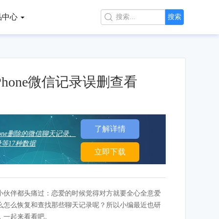
品中心

搜索
hone微信记录误删查看
了解详情
hone删除的微信聊天记录、
等17种数据
立即下载
小伙伴都头痛过：恋爱的时候觉得对方就要全心全意爱
么怎么恢复和查找那些聊天记录呢？所以小编最近也研
，一起来看看吧。