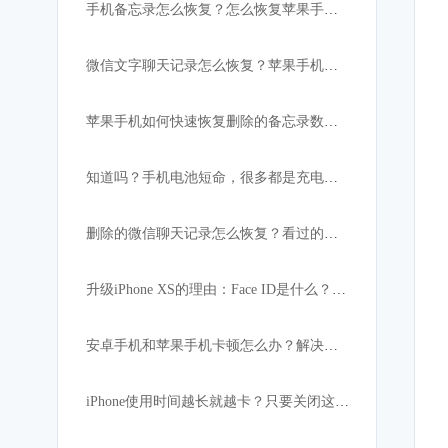
手机备忘录怎么恢复？怎么恢复苹果手机突然消失的备忘录内容
微信文字聊天记录怎么恢复？苹果手机微信数据恢复教程
苹果手机如何快速恢复删除的备忘录数据:iPhone必备
知道吗？手机电池短命，很多都是充电宝惹的祸！
删除的微信聊天记录怎么恢复？看过的都找回了
升级iPhone XS的理由：Face ID是什么？解锁速度比上代快
安卓手机和苹果手机卡顿怎么办？解决手机卡顿小妙招
iPhone使用时间越长就越卡？只要关闭这设置，手机立马如获重生