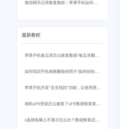
微信聊天记录恢复教程：苹果手机如何找回误删的微信聊天记录
最新教程
苹果手机备忘录怎么恢复数据?备忘录删除怎么恢复？
如何找回手机相册删除的照片?如何轻松快速恢复？
苹果手机开发“丢失找回”功能，让使用更加安心！
相机sd卡受损怎么修复？sd卡数据恢复靠这招
u盘插电脑上不显示怎么办？数据恢复还有希望吗