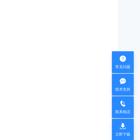

常见问题

技术支持

联系电话

立即下载