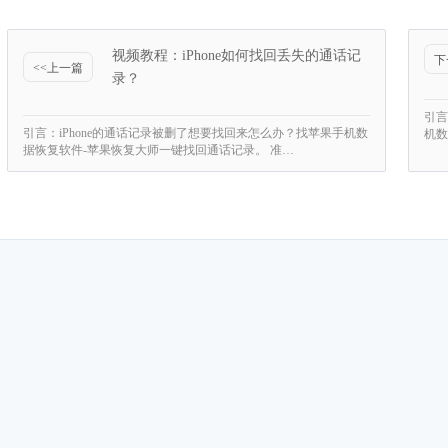
视频教程：iPhone如何找回丢失的通话记
下
<<上一篇
录？
引言
引言：iPhone的通话记录被删了想要找回来怎么办？找苹果手机数
机数
据恢复软件-苹果恢复大师一键找回通话记录。 准…