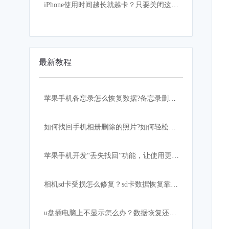
iPhone使用时间越长就越卡？只要关闭这设置，手机立马如获重生
最新教程
苹果手机备忘录怎么恢复数据?备忘录删除怎么恢复？
如何找回手机相册删除的照片?如何轻松快速恢复？
苹果手机开发“丢失找回”功能，让使用更加安心！
相机sd卡受损怎么修复？sd卡数据恢复靠这招
u盘插电脑上不显示怎么办？数据恢复还有希望吗