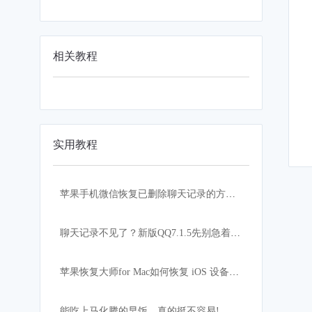
相关教程
实用教程
苹果手机微信恢复已删除聊天记录的方法—苹果恢复大师
聊天记录不见了？新版QQ7.1.5先别急着升级！
苹果恢复大师for Mac如何恢复 iOS 设备上的通讯录
能吃上马化腾的早饭，真的挺不容易!