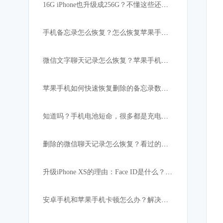
16G iPhone也升级成256G？不懂这些还真的不行！
手机备忘录怎么恢复？怎么恢复苹果手机突然消失的备忘录内容
微信文字聊天记录怎么恢复？苹果手机微信数据恢复教程
苹果手机如何快速恢复删除的备忘录数据:iPhone必备
知道吗？手机电池短命，很多都是充电宝惹的祸！
删除的微信聊天记录怎么恢复？看过的都找回了
升级iPhone XS的理由：Face ID是什么？解锁速度比上代快
安卓手机和苹果手机卡顿怎么办？解决手机卡顿小妙招