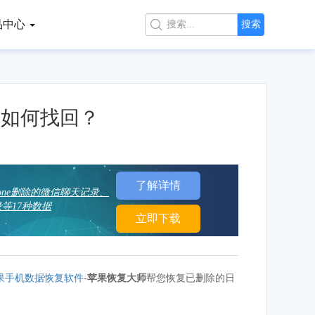
品中心

搜索
删如何找回？
了解详情
hone删除的微信聊天记录、
等17种数据
立即下载
果手机数据恢复软件
-
苹果恢复大师
帮您恢复已删除的日