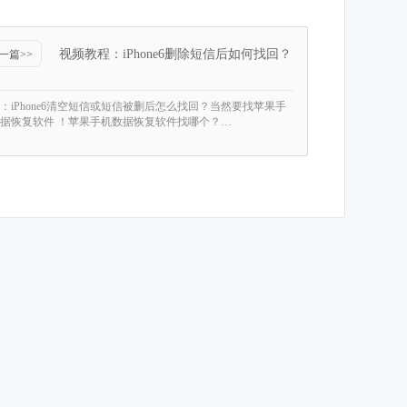
视频教程：iPhone6删除短信后如何找回？
一篇>>
：iPhone6清空短信或短信被删后怎么找回？当然要找苹果手
据恢复软件 ！苹果手机数据恢复软件找哪个？…