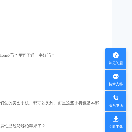

Phone6吗？便宜了近一半好吗？！
常见问题

技术支持

R9、妹子们爱的美图手机。都可以买到。而且这些手机也基本都
联系电话

价属性已经转移给苹果了？
立即下载