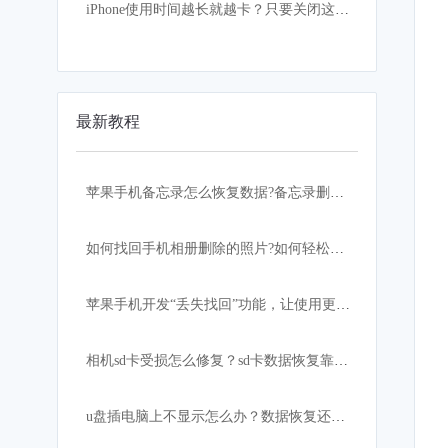
iPhone使用时间越长就越卡？只要关闭这设置，手机立马如获重生
最新教程
苹果手机备忘录怎么恢复数据?备忘录删除怎么恢复？
如何找回手机相册删除的照片?如何轻松快速恢复？
苹果手机开发“丢失找回”功能，让使用更加安心！
相机sd卡受损怎么修复？sd卡数据恢复靠这招
u盘插电脑上不显示怎么办？数据恢复还有希望吗