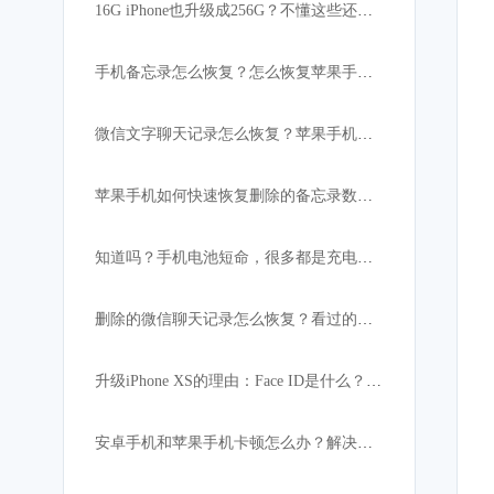
16G iPhone也升级成256G？不懂这些还真的不行！
手机备忘录怎么恢复？怎么恢复苹果手机突然消失的备忘录内容
微信文字聊天记录怎么恢复？苹果手机微信数据恢复教程
苹果手机如何快速恢复删除的备忘录数据:iPhone必备
知道吗？手机电池短命，很多都是充电宝惹的祸！
删除的微信聊天记录怎么恢复？看过的都找回了
升级iPhone XS的理由：Face ID是什么？解锁速度比上代快
安卓手机和苹果手机卡顿怎么办？解决手机卡顿小妙招